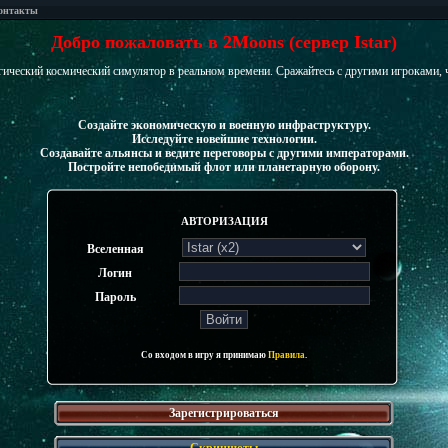
онтакты
Добро пожаловать в 2Moons (сервер Istar)
егический космический симулятор в реальном времени. Сражайтесь с другими игроками, 
Создайте экономическую и военную инфраструктуру.
Исследуйте новейшие технологии.
Создавайте альянсы и ведите переговоры с другими императорами.
Постройте непобедимый флот или планетарную оборону.
АВТОРИЗАЦИЯ
Вселенная
Логин
Пароль
Со входом в игру я принимаю
Правила
.
Зарегистрироваться
Скриншоты