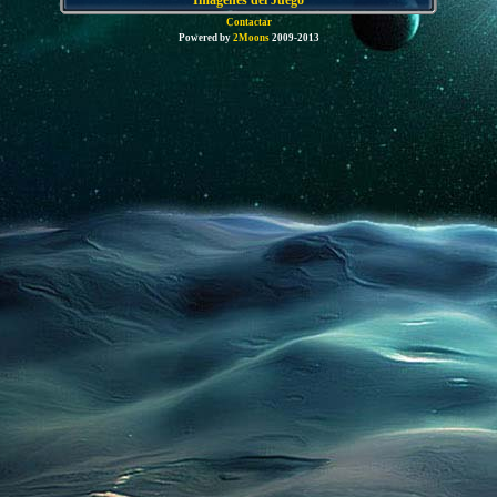
Contactar
Powered by
2Moons
2009-2013