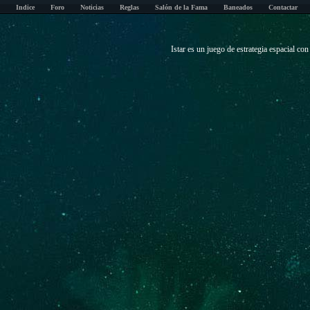
Indice
Foro
Noticias
Reglas
Salón de la Fama
Baneados
Contactar
Istar es un juego de estrategia espacial co