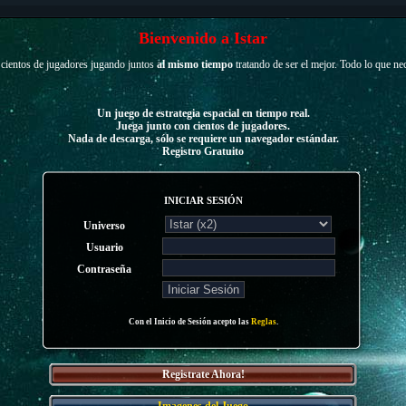
Bienvenido a Istar
n cientos de jugadores jugando juntos
al mismo tiempo
tratando de ser el mejor. Todo lo que ne
Un juego de estrategia espacial en tiempo real.
Juega junto con cientos de jugadores.
Nada de descarga, sólo se requiere un navegador estándar.
Registro Gratuito
INICIAR SESIÓN
Universo
Usuario
Contraseña
Con el Inicio de Sesión acepto las
Reglas
.
Registrate Ahora!
Imagenes del Juego