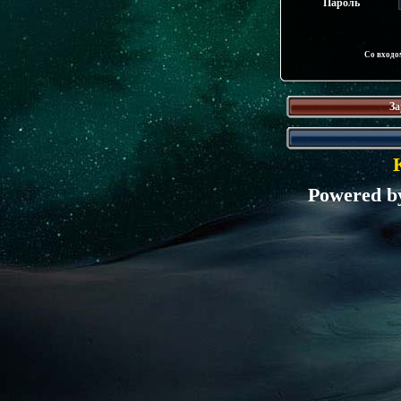
Пароль
Со входо
За
Powered 