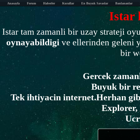
Anasayfa
Forum
Haberler
Kurallar
En Buyuk Savaslar
Banlananlar
Istar
Istar tam zamanli bir uzay strateji 
oynayabildigi
ve ellerinden geleni y
bir w
Gercek zamanli
Buyuk bir re
Tek ihtiyacin internet.Herhan gibi
Explorer,
Ucr